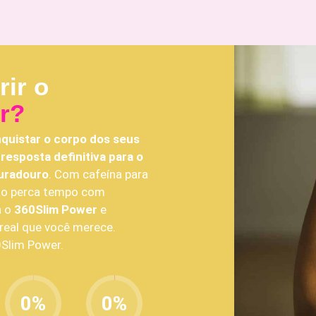
rir o
r?
quistar o corpo dos seus
resposta definitiva para o
uradouro
. Com cafeína para
ão perca tempo com
a o
360Slim Power
e
real que você merece.
0Slim Power.
0
%
0
%