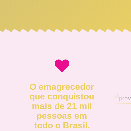
O emagrecedor
que conquistou
mais de 21 mil
pessoas em
todo o Brasil.