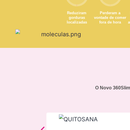
Reduziram
Perderam a
gorduras
vontade de comer
localizadas
fora de hora
a
O Novo 360Slim