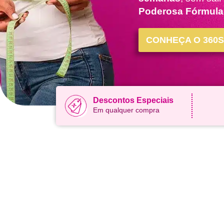
Poderosa Fórmula
CONHEÇA O 360
Descontos Especiais
Em qualquer compra