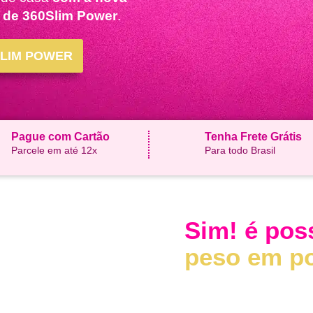
 de 360Slim Power
.
SLIM POWER
Pague com Cartão
Tenha Frete Grátis
Parcele em até 12x
Para todo Brasil
Sim! é pos
peso em p
Os bene
360Slim