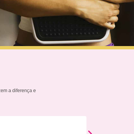
s
em a diferença e