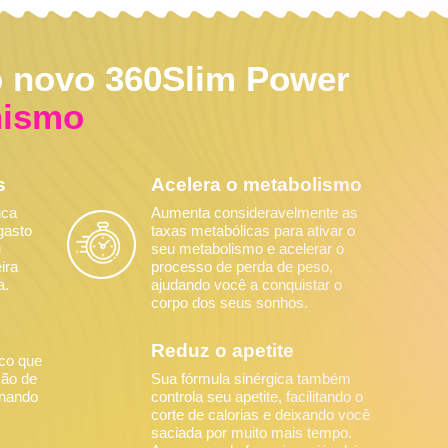
o novo 360Slim Power
nismo
s
Acelera o metabolismo
ica
Aumenta consideravelmente as
 gasto
taxas metabólicas para ativar o
u
seu metabolismo e acelerar o
ira
processo de perda de peso,
a.
ajudando você a conquistar o
corpo dos seus sonhos.
Reduz o apetite
ico que
ção de
Sua fórmula sinérgica também
onando
controla seu apetite, facilitando o
corte de calorias e deixando você
saciada por muito mais tempo.