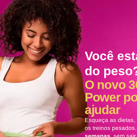
Você est
do peso
O novo 3
Power po
ajudar
Esqueça as dietas,
os treinos pesados
semanas
, sem sai