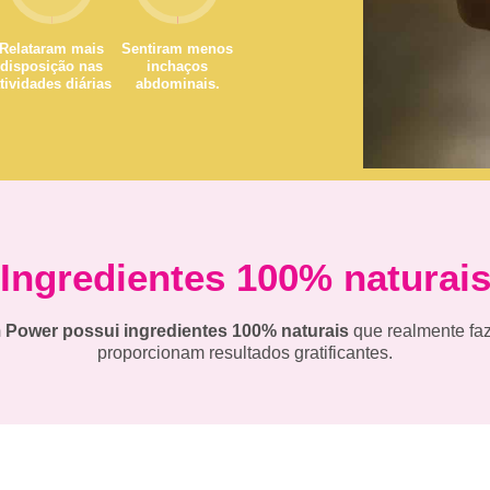
Relataram mais
Sentiram menos
disposição nas
inchaços
tividades diárias
abdominais.
Ingredientes 100% naturai
 Power possui ingredientes 100% naturais
que realmente faz
proporcionam resultados gratificantes.