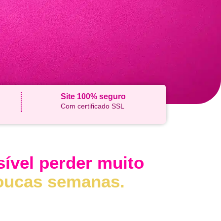
Site 100% seguro
Com certificado SSL
sível perder muito
oucas semanas.
fícios do novo
 Power