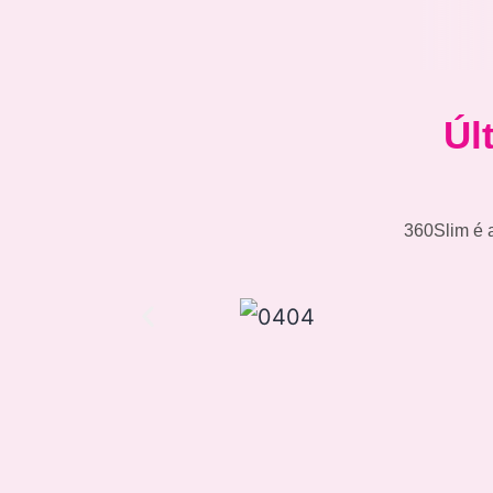
Úl
360Slim é 