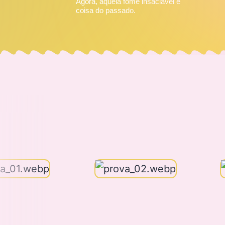
Agora, aquela fome insaciável é
coisa do passado.