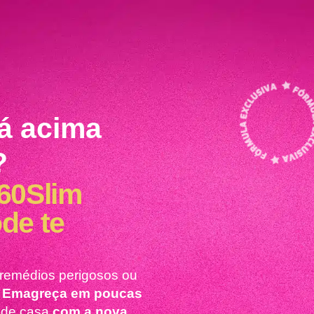
á acima
?
60Slim
de te
 remédios perigosos ou
.
Emagreça em poucas
r de casa
com a nova